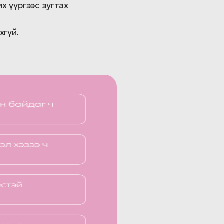
х үүргээс зугтах
хгүй.