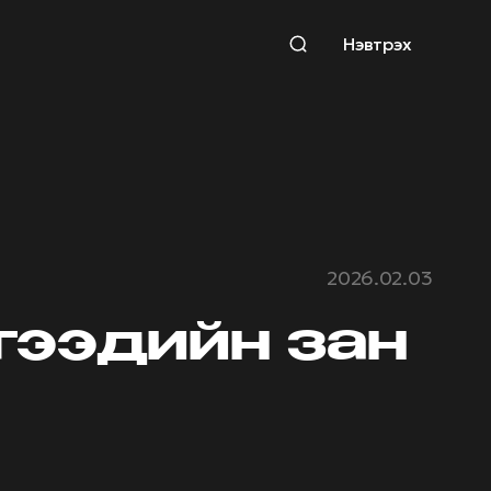
Нэвтрэх
2026.02.03
гээдийн зан