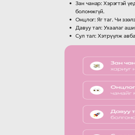
Зан чанар: Хэрэгтэй үе
боломжгүй.
Онцлог: Яг таг. Чи зээ
Давуу тал: Ухаалаг аши
Сул тал: Хэтрүүлж авба