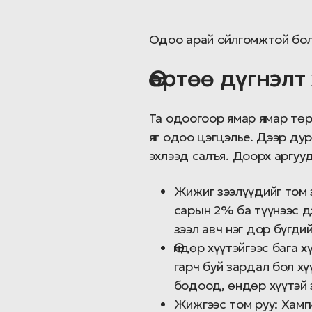
Одоо арай ойлгомжтой бол
Өөртөө дүгнэлт
Та одоогоор ямар ямар төрл
яг одоо цэгцэлье. Дээр дур
эхлээд салъя. Доорх аргууд
Жижиг зээлүүдийг том 
сарын 2% ба түүнээс д
зээл авч нэг дор бүгди
Өндөр хүүтэйгээс бага 
гарч буй зардал бол х
бодоод, өндөр хүүтэй з
Жижгээс том руу: Хамг