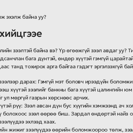
ж эхэлж байна уу?
 хийцгээе
ийн зээлтэй байна вэ? Үр өгөөжгүй зээл авдаг уу? Т
дсанчлан бага дүнтэй, өндөр хүүтэй гэмгүй царайтай
аас танд тохирох арга байгаа гэдэгт эргэлзэхгүй бай
зээлээр дарах: Гэмгүй мэт боловч ирээдүйн боломжи
ээш хүүтэй зээлийг банкны бага хүүтэй цалингийн юм
йг ул мөргүй газрын хөрснөөс арчих.
хүүтэй рүү: Зээл авсан дүн бус хүүгийн хэмжээнд ач х
үү болохоос зээл өөрөө биш. Зардал өндөртэй найз 
ээлүүдээ эхлээд хаах.
ийн жижиг зээлүүдээ өөрийн боломжоороо төлж, зээ