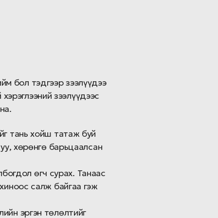
ийм бол тэдгээр зээлүүдээ
 хэрэглээний зээлүүдээс
на.
йг тань хойш татаж буй
 уу, хөрөнгө барьцаалсан
олбогдол өгч сурах. Танаас
охиноос салж байгаа гэж
лийн эргэн төлөлтийг