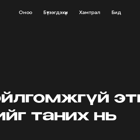
Оноо
Бүтээгдэхүүн
Хамтрал
Бид
ойлгомжгүй эт
ийг таних нь