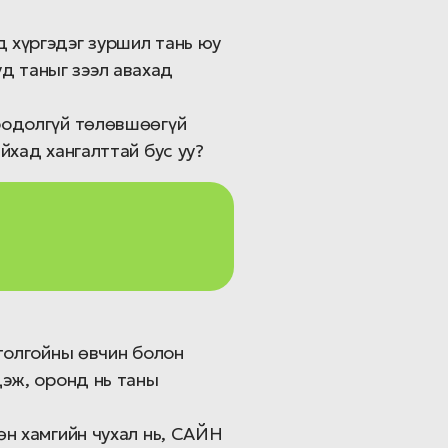
ад хүргэдэг зуршил тань юу
уд таныг зээл авахад
н бодолгүй төлөвшөөгүй
айхад хангалттай бус уу?
 толгойны өвчин болон
дэж, оронд нь таны
өн хамгийн чухал нь, САЙН