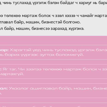
д чинь туслахад үргэлж бэлэн байдаг ч хариуг нь бари
лээ төлөхөө мартаж болох ч зээл хэзээ ч чамайг марта
главал байр, машин, бизнестэй болгоно.
л байр, машин, бизнесээ зарахад хүргэнэ.