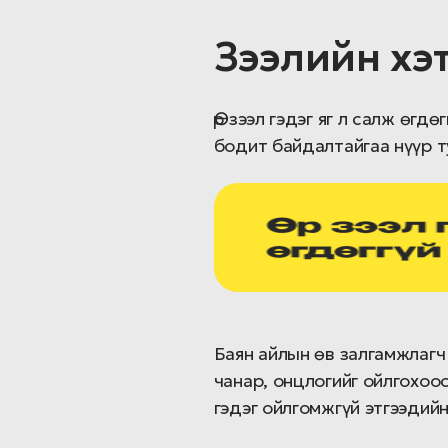
Зээлийн хэт 
Өр зээл гэдэг яг л салж өгд
бодит байдалтайгаа нүүр т
Баян айлын өв залгамжлагч 
чанар, онцлогийг ойлгохоос
гэдэг ойлгомжгүй этгээдийн