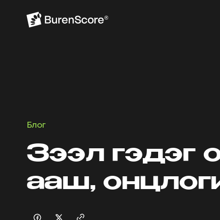
Блог
Зээл гэдэг 
ааш, онцлог