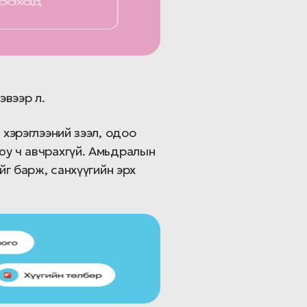
эвээр л.
 хэрэглээний зээл, одоо
юу ч авчрахгүй. Амьдралын
йг барж, санхүүгийн эрх