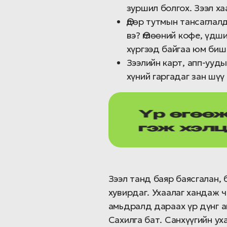
зуршил болгох. Зээл х
Өдөр тутмын тансаглалд
вэ? Өглөөний кофе, үдш
хүргээд байгаа юм биш
Зээлийн карт, апп-ууды
хүний гаргадаг зан шүү 
Зээл танд баяр баясгалан, 
хувирдаг. Ухаалаг хандаж ч
амьдралд дараах үр дүнг а
Сахилга бат. Санхүүгийн ух