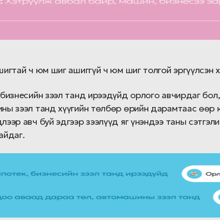
игтай ч юм шиг ашиггүй ч юм шиг толгой эргүүлсэн х
бизнесийн зээл танд ирээдүйд орлого авчирдаг бол,
ны зээл танд хүүгийн төлбөр өрийн дарамтаас өөр 
ээр авч буй эдгээр зээлүүд яг үнэндээ таны сэтгэли
айдаг.