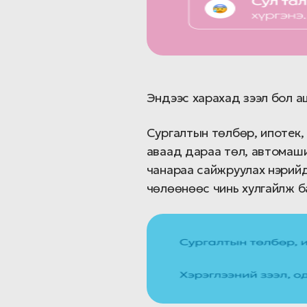
Эндээс харахад зээл бол аш
Сургалтын төлбөр, ипотек, 
аваад дараа төл, автомаши
чанараа сайжруулах нэрийдл
чөлөөнөөс чинь хулгайлж б