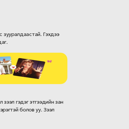
аас зууралдаастай. Гэхдээ
аг.
 зээл гэдэг этгээдийн зан
эрэгтэй болов уу. Зээл