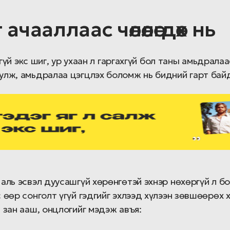
ачааллаас чөлөөлөгдөх нь
өггүй экс шиг, ур ухаан л гаргахгүй бол таны амьдрал
улж, амьдралаа цэгцлэх боломж нь бидний гарт байд
аль эсвэл дуусашгүй хөрөнгөтэй эхнэр нөхөргүй л бол
 өөр сонголт үгүй гэдгийг эхлээд хүлээн зөвшөөрөх х
 зан ааш, онцлогийг мэдэж авъя: