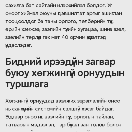
сахилга бат сайтайн илэрхийлэл болдог. Уг
оноог хиймэл оюуны дэвшилтэт аргыг ашиглан
тооцоолдог ба таны орлого, төлбөрийн түүх,
өрийн хэмжээ, зээлийн түүхийн хугацаа, шинэ зээл,
зээлийн төрлүүд гэх мэт 40 орчим үзүүлэлтэд
үндэслэдэг.
Бидний ирээдүйн загвар
буюу хөгжингүй орнуудын
туршлага
Хөгжингүй орнуудад зээлжих зэрэглэлийн оноо
нь санхүүгийн системийн салшгүй хэсэг байдаг.
Эдгээр оноо нь зээлийн түүх, орлогын тайлан,
татварын мэдээлэл, тэр бүү хэл зан төлөв болон