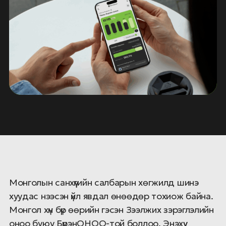
Монголын санхүүгийн салбарын хөгжилд шинэ
хуудас нээсэн үйл явдал өнөөдөр тохиож байна.
Монгол хүн бүр өөрийн гэсэн Зээлжих зэрэглэлийн
оноо буюу БүрэнОНОО-той боллоо. Энэхүү