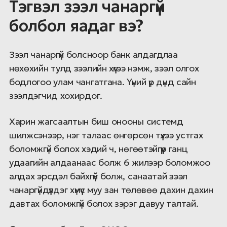
Тэгвэл зээл чанаргүй
болбол яадаг вэ?
Зээл чанаргүй болсноор банк алдагдлаа
нөхөхийн тулд зээлийн хүүгээ нэмж, зээл олгох
бодлогоо улам чангатгана. Үүний үр дүнд сайн
зээлдэгчид хохирдог.
Харин жагсаалтын биш онооны системд
шилжсэнээр, нэг талаас өнгөрсөн түүхээ устгах
боломжгүй болох хэдий ч, нөгөөтэйгүүр ганц
удаагийн алдаанаас болж 6 жилээр боломжоо
алдах эрсдэл байхгүй болж, санаатай зээл
чанаргүйдүүлдэг хүмүүс муу зан төлөвөө дахин дахин
давтах боломжгүй болох зэрэг давуу талтай.