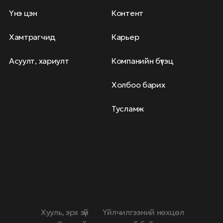
Үнэ цэн
Контент
Хамтрагчид
Карьер
Асуулт, хариулт
Компанийн бүтэц
Холбоо барих
Тусламж
Хууль, эрх зүй
Үйлчилгээний нөхцөл