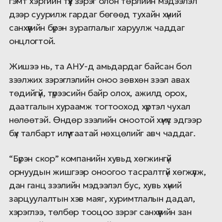
гэмт хэргийн түүх зэрэг олон төрлийн мэдээлэл
дээр суурилж гардаг бөгөөд тухайн хүний
санхүүгийн бүрэн зураглалыг харуулж чаддаг
онцлогтой.
Жишээ нь, та АНУ-д амьдардаг байсан бол
зээлжих зэрэглэлийн оноо зөвхөн зээл авах
төдийгүй, түрээсийн байр олох, ажилд орох,
даатгалын хураамж тогтооход хүртэл чухал
нөлөөтэй. Өндөр зээлийн оноотой хүмүүс эдгээр
бүх талбарт илүү таатай нөхцөлийг авч чаддаг.
“Бүрэн скор” компанийн хувьд хөгжингүй
орнуудын жишгээр оноогоо тасралтгүй хөгжүүлж,
дан ганц зээлийн мэдээлэл бус, хувь хүний
зарцуулалтын хэв маяг, хуримтлалын дадал,
хэрэглээ, төлбөр тооцоо зэрэг санхүүгийн зан