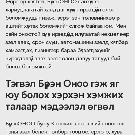
Өөрөөр хэлбэл, БүрэнОНОО санхүүдээ
хариуцлагатай ханддаг хүмүүст ирээдүйн олон
боломжуудыг нээж, эерэг зан төлөвийнхөө үр
ашгийг хүртэх боломжийг олгож байгаа юм. Мөн
сайн оноотой хүмүүс ирээдүйд илүү таатай нөхцөлөөр
зээл авах, орон сууц, автомашины зээлд хялбар
хамрагдах, лизингээр бараа бүтээгдэхүүнийг
чирэгдэлгүй авах зэрэг олон давуу талууд бий
болох боломжтой.
Тэгвэл Бүрэн Оноо гэж яг
юу болох хэрхэн хэмжих
талаар мэдээлэл өгвөл
БүрэнОНОО буюу Зээлжих зэрэглэлийн оноо нь
таны зээл болон төлбөр тооцоо, орлого, хувь