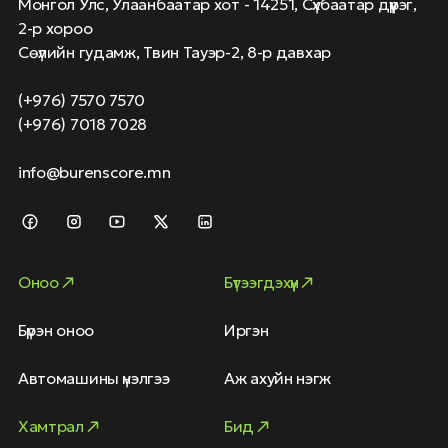
Монгол Улс, Улаанбаатар хот - 14251, Сүхбаатар дүүрэг,
2-р хороо
Сөүлийн гудамж, Твин Тауэр-2, 8-р давхар
(+976) 7570 7570
(+976) 7018 7028
info@burenscore.mn
Оноо
Бүтээгдэхүүн
Бүрэн оноо
Иргэн
Автомашины үнэлгээ
Аж ахуйн нэгж
Хамтрал
Бид