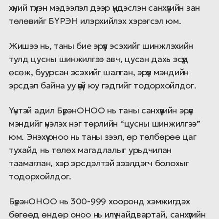
хүний түүхэн мэдээлэл дээр үндэслэн санхүүгийн зан
төлөвийг БҮРЭН илэрхийлэх хэрэгсэл юм.
Жишээ нь, таны бие эрүүл эсэхийг шинжлэхийн
тулд цусны шинжилгээ авч, цусан дахь эсүүд
өсөж, буурсан эсэхийг шалган, эрүүл мэндийн
эрсдэл байна уу үгүй юу гэдгийг тодорхойлдог.
Үүнтэй адил БүрэнОНОО нь таны санхүүгийн эрүүл
мэндийг үнэлэх нэг төрлийн “цусны шинжилгээ”
юм. Энэхүү оноо нь таны зээл, өр төлбөрөө цаг
тухайд нь төлөх магадлалыг урьдчилан
таамаглан, хэр эрсдэлтэй зээлдэгч болохыг
тодорхойлдог.
БүрэнОНОО нь 300-999 хооронд хэмжигдэх
бөгөөд өндөр оноо нь илүү найдвартай, санхүүгийн