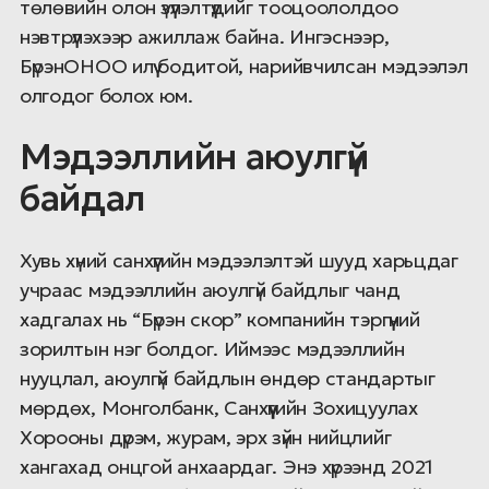
төлөвийн олон үзүүлэлтүүдийг тооцоололдоо
нэвтрүүлэхээр ажиллаж байна. Ингэснээр,
БүрэнОНОО илүү бодитой, нарийвчилсан мэдээлэл
олгодог болох юм.
Мэдээллийн аюулгүй
байдал
Хувь хүний санхүүгийн мэдээлэлтэй шууд харьцдаг
учраас мэдээллийн аюулгүй байдлыг чанд
хадгалах нь “Бүрэн скор” компанийн тэргүүний
зорилтын нэг болдог. Иймээс мэдээллийн
нууцлал, аюулгүй байдлын өндөр стандартыг
мөрдөх, Монголбанк, Санхүүгийн Зохицуулах
Хорооны дүрэм, журам, эрх зүйн нийцлийг
хангахад онцгой анхаардаг. Энэ хүрээнд 2021