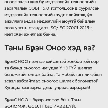
оноос эхлэн жил бүр мэдээллийн технологийн
засаглалын COBIT 5.0 тогтолцоонд суурилсан
мэдээллийн технологийн аудит хийлгэж, үйл
ажиллагаандаа мэдээллийн аюулгүй байдлын
олон улсын стандарт ISO/IEC 27001:2013-г
нэвтрүүлэн ажиллаж байна.
Таны Бүрэн Оноо хэд вэ?
БүрэнОНОО нээлтээ хийсэнтэй холбоотойгоор
та бүхэнд оноогоо нэг удаа ҮНЭГҮЙ шалгах
боломжийг олгож байна. Та мобайл аппликэйшн
эсвэл вэбсайтаар оноогоо шалгах боломжтой.
Хугацаа хязгаарлагдмал учраас яараарай!
БүрэнОНОО – Зүгээр нэг тоо биш. Таны
БОЛОМЖ, ӨСӨЛТ бас ИРЭЭДҮЙ.