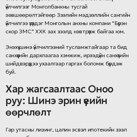
үйлчилгээг Монголбанкны тусгай
зөвшөөрөлтэйгөөр Зээлийн мэдээллийн сангийн
үйлчилгээ үзүүлдэг Монголын анхны компани “Бүрэн
скор ЗМС” ХХК зах зээлд нэвтрүүлж байгаа юм.
Энэхүү шинэ үйлчилгээний тусламжтайгаар та бид
санхүүгийн дархлаагаа хэмжиж, ирээдүйн санхүүгийн
шийдвэрүүдээ ухаалгаар гаргах боломж бүрдэж
буй.
Хар жагсаалтаас Оноо
руу: Шинэ эрин үеийн
өөрчлөлт
Гар утасны лизинг, цалин эсвэл ипотекийн зээл