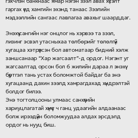
гэхчлэн банкнаас ямар нэгэн зээл авах хүсэлт
гаргах үед хамгийн эхэнд танаас Зээлийн
мэдээллийн сангаас лавлагаа авахыг шаарддаг.
Энэхүү сангийн нэг онцлог нь хэрвээ та зээл,
лизинг эсвэл утасныхаа төлбөрийг төлөлгүй
хугацаа хэтрүүлсэн бол автоматаар бидний хэлж
заншсанаар “Хар жагсаалт”-д ордог. Нэгэнт уг
жагсаалтад орсон бол 6 жилийн дараа л энэхүү
бүртгэл тань устах боломжтой байдаг ба энэ
хугацаанд дахин зээлд хамрагдахад хүндрэлтэй
болдог билээ.
Энэ тогтолцооны улмаас санхүүгийн
хариуцлагатай хүмүүс ч ганц удаагийн алдаанаас
болж ирээдүйн боломжуудаа алдах эрсдэлд
ордог нь нууц биш.