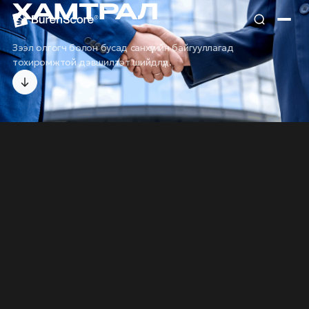
ХАМТРАЛ
Зээл олгогч болон бусад санхүүгийн байгууллагад
тохиромжтой дэвшилтэт шийдлүүд.