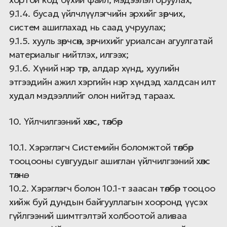
9.1.4. бусад үйлчлүүлэгчийн эрхийг зөрчих,
систем ашиглахад нь саад учруулах;
9.1.5. хууль зөрчсөн, зөрчихийг уриалсан агуулгатай
материалыг нийтлэх, илгээх;
9.1.6. Хүний нэр төр, алдар хүнд, хуулийн
этгээдийн ажил хэргийн нэр хүндэд халдсан илт
худал мэдээллийг олон нийтэд тараах.
10. Үйлчилгээний хөлс, төлбөр
10.1. Хэрэглэгч Системийн боломжтой төлбөр
тооцооны сувгуудыг ашиглан үйлчилгээний хөлс
төлнө.
10.2. Хэрэглэгч болон 10.1-т заасан төлбөр тооцоо
хийж буй дундын байгууллагын хооронд үүсэх
гүйлгээний шимтгэлтэй холбоотой аливаа