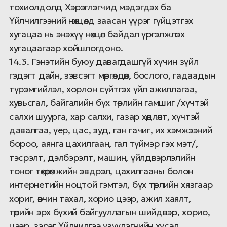
тохиолдолд Хэрэглэгчид мэдэгдэх ба
Үйлчилгээний нөхцөлд заасан үүрэг гүйцэтгэх
хугацаа нь энэхүү нөхцөл байдал үргэлжлэх
хугацаагаар хойшлогдоно.
14.3. Гэнэтийн буюу давагдашгүй хүчин зүйл
гэдэгт дайн, зэвсэгт мөргөлдөөн, бослого, гадаадын
түрэмгийлэл, хорлон сүйтгэх үйл ажиллагаа,
хувьсгал, байгалийн бүх төрлийн гамшиг /хүчтэй
салхи шуурга, хар салхи, газар хөдлөлт, хүчтэй
давалгаа, үер, цас, зуд, ган гачиг, их хэмжээний
бороо, аянга цахилгаан, гал түймэр гэх мэт/,
тэсрэлт, дэлбэрэлт, машин, үйлдвэрлэлийн
тоног төхөөрөмжийн эвдрэл, цахилгааны болон
интернетийн ноцтой гэмтэл, бүх төрлийн хязгаар
хориг, өвчин тахал, хорио цээр, ажил хаялт,
төрийн эрх бүхий байгууллагын шийдвэр, хорио,
цээр, зэрэг Үйлчилгээ үзүүлэгчийн хүсэл