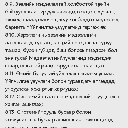
8.9. Зээлийн мэдээлэлтэй холбоотой төрийн
байгууллагаас ирүүлсэн өргөдөл, гомдол, хүсэлт,
зөвлөмж, шаардлагын дагуу холбогдох мэдээлэл,
баримтыг Үйлчилгээ үзүүлэгчид гаргаж өгөх;
8.10. Хэрэглэгч нь зээлийн мэдээллийн
лавлагаанд тусгагдсан өөрийн мэдээлэл буруу
ташаа, бүрэн гүйцэд биш болохыг мэдсэн бол
энэ тухай Мэдээлэл нийлүүлэгчид мэдэгдэж
шаардлагатай өөрчлөлт оруулахыг шаардах;
8.11. Өөрийн буруутай үйл ажиллагааны улмаас
Үйлчилгээ үзүүлэгч болон гуравдагч этгээдэд
учруулсан хохирлыг хариуцах;
8.12. Системийн талаарх мэдээллийн нууцлалыг
ханган ашиглах;
8.13. Системийг хууль бусаар болон
зориулалтын бусаар ашигласан тохиолдолд
учирсан хохирлыг нөхөн төлөх;