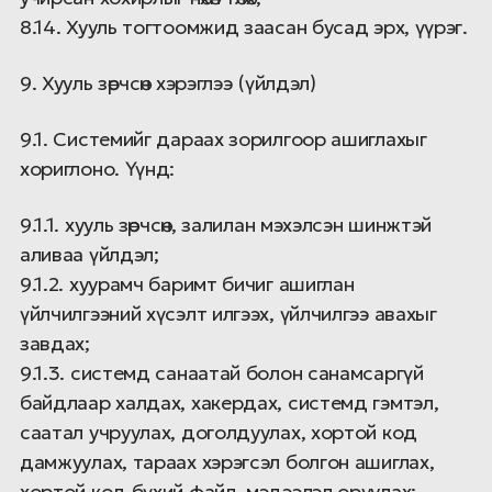
8.14. Хууль тогтоомжид заасан бусад эрх, үүрэг.
9. Хууль зөрчсөн хэрэглээ (үйлдэл)
9.1. Системийг дараах зорилгоор ашиглахыг
хориглоно. Үүнд:
9.1.1. хууль зөрчсөн, залилан мэхэлсэн шинжтэй
аливаа үйлдэл;
9.1.2. хуурамч баримт бичиг ашиглан
үйлчилгээний хүсэлт илгээх, үйлчилгээ авахыг
завдах;
9.1.3. системд санаатай болон санамсаргүй
байдлаар халдах, хакердах, системд гэмтэл,
саатал учруулах, доголдуулах, хортой код
дамжуулах, тараах хэрэгсэл болгон ашиглах,
хортой код бүхий файл, мэдээлэл оруулах;