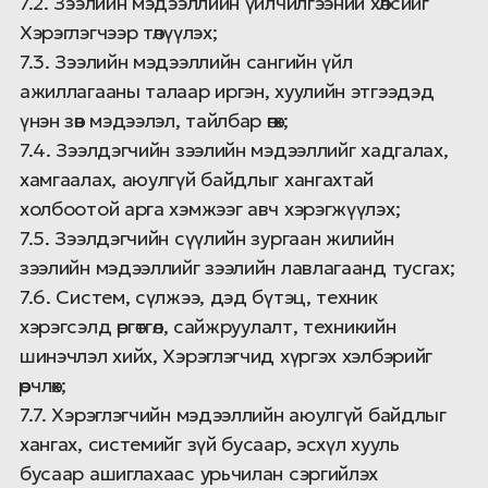
7.2. Зээлийн мэдээллийн үйлчилгээний хөлсийг
Хэрэглэгчээр төлүүлэх;
7.3. Зээлийн мэдээллийн сангийн үйл
ажиллагааны талаар иргэн, хуулийн этгээдэд
үнэн зөв мэдээлэл, тайлбар өгөх;
7.4. Зээлдэгчийн зээлийн мэдээллийг хадгалах,
хамгаалах, аюулгүй байдлыг хангахтай
холбоотой арга хэмжээг авч хэрэгжүүлэх;
7.5. Зээлдэгчийн сүүлийн зургаан жилийн
зээлийн мэдээллийг зээлийн лавлагаанд тусгах;
7.6. Систем, сүлжээ, дэд бүтэц, техник
хэрэгсэлд өргөтгөл, сайжруулалт, техникийн
шинэчлэл хийх, Хэрэглэгчид хүргэх хэлбэрийг
өөрчлөх;
7.7. Хэрэглэгчийн мэдээллийн аюулгүй байдлыг
хангах, системийг зүй бусаар, эсхүл хууль
бусаар ашиглахаас урьчилан сэргийлэх