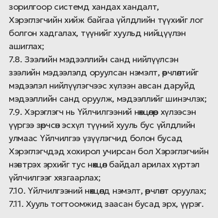
зорилгоор системд хандах хандалт,
Хэрэглэгчийн хийж байгаа үйлдлийн түүхийг лог
болгон хадгалах, түүнийг хуульд нийцүүлэн
ашиглах;
7.8. Зээлийн мэдээллийн санд нийлүүлсэн
зээлийн мэдээлэлд оруулсан нэмэлт, өөрчлөлтийг
мэдээлэл нийлүүлэгчээс хүлээн авсан даруйд
мэдээллийн санд оруулж, мэдээллийг шинэчлэх;
7.9. Хэрэглэгч нь Үйлчилгээний нөхцөлөөр хүлээсэн
үүргээ зөрчсөн эсхүл түүний хууль бус үйлдлийн
улмаас Үйлчилгээ үзүүлэгчид болон бусад
Хэрэглэгчдэд хохирол учирсан бол Хэрэглэгчийн
нэвтрэх эрхийг тус нөхцөл байдал арилах хүртэл
үйлчилгээг хязгаарлах;
7.10. Үйлчилгээний нөхцөлд нэмэлт, өөрчлөлт оруулах;
7.11. Хууль тогтоомжид заасан бусад эрх, үүрэг.