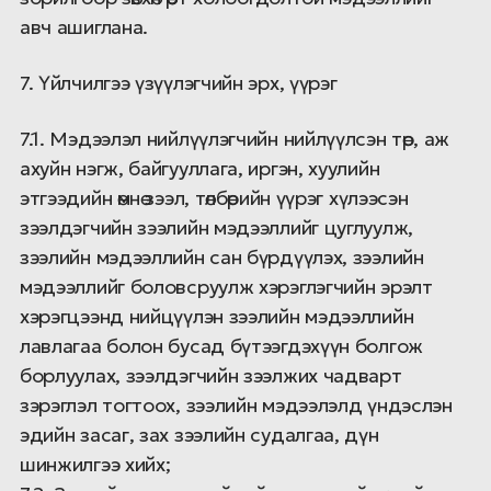
авч ашиглана.
7. Үйлчилгээ үзүүлэгчийн эрх, үүрэг
7.1. Мэдээлэл нийлүүлэгчийн нийлүүлсэн төр, аж
ахуйн нэгж, байгууллага, иргэн, хуулийн
этгээдийн өмнө зээл, төлбөрийн үүрэг хүлээсэн
зээлдэгчийн зээлийн мэдээллийг цуглуулж,
зээлийн мэдээллийн сан бүрдүүлэх, зээлийн
мэдээллийг боловсруулж хэрэглэгчийн эрэлт
хэрэгцээнд нийцүүлэн зээлийн мэдээллийн
лавлагаа болон бусад бүтээгдэхүүн болгож
борлуулах, зээлдэгчийн зээлжих чадварт
зэрэглэл тогтоох, зээлийн мэдээлэлд үндэслэн
эдийн засаг, зах зээлийн судалгаа, дүн
шинжилгээ хийх;