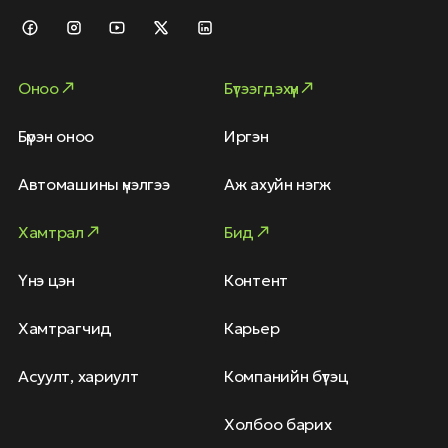
Оноо
Бүтээгдэхүүн
Бүрэн оноо
Иргэн
Автомашины үнэлгээ
Аж ахуйн нэгж
Хамтрал
Бид
Үнэ цэн
Контент
Хамтрагчид
Карьер
Асуулт, хариулт
Компанийн бүтэц
Холбоо барих