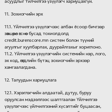
асуудлыг Үйлчилгээ үзүүлэгч хариуцахгүй.
11. Зохиогчийн эрх
11.1. Үйлчилгээ үзүүлэгчээс албан ёсоор бичгээр
зөвшөөрөл өгснөөс бусад тохиолдолд
credit.burenscore.mn систем болон түүний
агуулгыг хуулбарлах, дуурайлгахыг хориглоно.
11.2. Үйлчилгээ үзүүлэгчийн системийн нэр, лого,
эх код, өгөгдлийн бүтэц зохиогчийн эрхээр
хамгаалагдана.
12. Талуудын хариуцлага
12.1. Хэрэглэгчийн алдаатай, дутуу, буруу
оруулсан мэдээллээс шалтгаалан Үйлчилгээ
үзүүлэгчээс үйлчилгээний хүсэлтийг буцаасан,