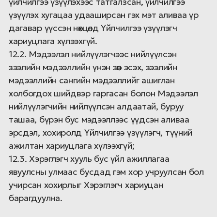
үйлчилгээ үзүүлэхээс татгалзсан, үйлчилгээ
үзүүлэх хугацаа удааширсан гэх мэт аливаа үр
дагавар үүссэн нөхцөлд Үйлчилгээ үзүүлэгч
хариуцлага хүлээхгүй.
12.2. Мэдээлэл нийлүүлэгчээс нийлүүлсэн
зээлийн мэдээллийн үнэн зөв эсэх, зээлийн
мэдээллийн сангийн мэдээллийг ашиглан
холбогдох шийдвэр гаргасан болон Мэдээлэл
нийлүүлэгчийн нийлүүлсэн алдаатай, буруу
ташаа, бүрэн бус мэдээллээс үүдсэн аливаа
эрсдэл, хохиролд Үйлчилгээ үзүүлэгч, түүний
ажилтан хариуцлага хүлээхгүй;
12.3. Хэрэглэгч хууль бус үйл ажиллагаа
явуулсны улмаас бусдад гэм хор учруулсан бол
учирсан хохирлыг Хэрэглэгч хариуцан
барагдуулна.