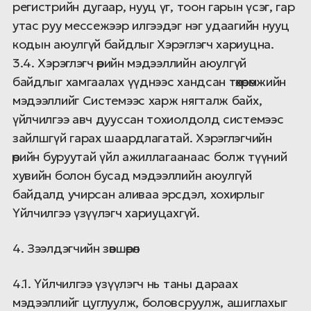
регистрийн дугаар, нууц үг, тоон гарын үсэг, гар
утас руу мессежээр илгээдэг нэг удаагийн нууц
кодын аюулгүй байдлыг Хэрэглэгч хариуцна.
3.4. Хэрэглэгч өөрийн мэдээллийн аюулгүй
байдлыг хамгаалах үүднээс хандсан төхөөрөмжийн
мэдээллийг Системээс харж нягталж байх,
үйлчилгээ авч дууссан тохиолдолд системээс
зайлшгүй гарах шаардлагатай. Хэрэглэгчийн
өөрийн буруутай үйл ажиллагаанаас болж түүний
хувийн болон бусад мэдээллийн аюулгүй
байдалд учирсан аливаа эрсдэл, хохирлыг
Үйлчилгээ үзүүлэгч хариуцахгүй.
4. Зээлдэгчийн зөвшөөрөл
4.1. Үйлчилгээ үзүүлэгч нь таны дараах
мэдээллийг цуглуулж, боловсруулж, ашиглахыг