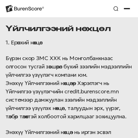
Үйлчилгээний нөхцөл
1. Ерөнхий нөхцөл
Бүрэн скор ЗМС ХХК нь Монголбанкнаас
олгосон тусгай зөвшөөрөл бүхий зээлийн мэдээллийн
үйлчилгээ үзүүлэгч компани юм.
Энэхүү Үйлчилгээний нөхцөлөөр Хэрэглэгч нь
Үйлчилгээ үзүүлэгчийн credit.burenscore.mn
системээр дамжуулан зээлийн мэдээллийн
үйлчилгээ үзүүлэх нөхцөл, талуудын эрх, үүрэг,
төлбөр төлөхтэй холбоотой харилцааг зохицуулна.
Энэхүү Үйлчилгээний нөхцөл нь иргэн эсвэл