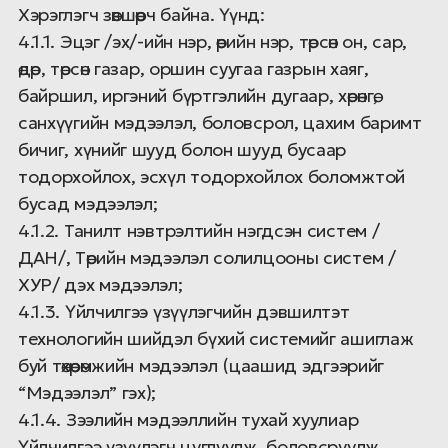
Хэрэглэгч зөвшөөрч байна. Үүнд:
4.1.1. Эцэг /эх/-ийн нэр, өөрийн нэр, төрсөн он, сар,
өдөр, төрсөн газар, оршин суугаа газрын хаяг,
байршил, иргэний бүртгэлийн дугаар, хөрөнгө,
санхүүгийн мэдээлэл, боловсрол, цахим баримт
бичиг, хүнийг шууд болон шууд бусаар
тодорхойлох, эсхүл тодорхойлох боломжтой
бусад мэдээлэл;
4.1.2. Танилт нэвтрэлтийн нэгдсэн систем /
ДАН/, Төрийн мэдээлэл солилцооны систем /
ХУР/ дэх мэдээлэл;
4.1.3. Үйлчилгээ үзүүлэгчийн дэвшилтэт
технологийн шийдэл бүхий системийг ашиглаж
буй төхөөрөмжийн мэдээлэл (цаашид эдгээрийг
“Мэдээлэл” гэх);
4.1.4. Зээлийн мэдээллийн тухай хуулиар
Үйлчилгээ үзүүлэгч цуглуулж, боловсруулж,