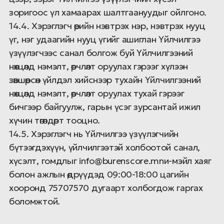
зоригоос үл хамаарах шалтгаануудыг ойлгоно.
14.4. Хэрэглэгч өөрийн нэвтрэх нэр, нэвтрэх нууц
үг, нэг удаагийн нууц үгийг ашиглан Үйлчилгээ
үзүүлэгчээс санал болгож буй Үйлчилгээний
нөхцөлд нэмэлт, өөрчлөлт оруулах гэрээг хүлээн
зөвшөөрсөн үйлдэл хийснээр тухайн Үйлчилгээний
нөхцөлд нэмэлт, өөрчлөлт оруулах тухай гэрээг
бичгээр байгуулж, гарын үсэг зурсантай ижил
хүчин төгөлдөрт тооцно.
14.5. Хэрэглэгч нь Үйлчилгээ үзүүлэгчийн
бүтээгдэхүүн, үйлчилгээтэй холбоотой санал,
хүсэлт, гомдлыг info@burenscore.mnи-мэйл хаяг
болон ажлын өдрүүдэд 09:00-18:00 цагийн
хооронд 75707570 дугаарт холбогдож гаргах
боломжтой.