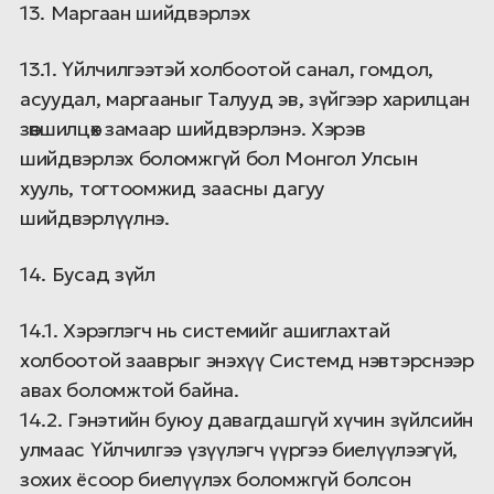
13. Маргаан шийдвэрлэх
13.1. Үйлчилгээтэй холбоотой санал, гомдол,
асуудал, маргааныг Талууд эв, зүйгээр харилцан
зөвшилцөх замаар шийдвэрлэнэ. Хэрэв
шийдвэрлэх боломжгүй бол Монгол Улсын
хууль, тогтоомжид заасны дагуу
шийдвэрлүүлнэ.
14. Бусад зүйл
14.1. Хэрэглэгч нь системийг ашиглахтай
холбоотой зааврыг энэхүү Системд нэвтэрснээр
авах боломжтой байна.
14.2. Гэнэтийн буюу давагдашгүй хүчин зүйлсийн
улмаас Үйлчилгээ үзүүлэгч үүргээ биелүүлээгүй,
зохих ёсоор биелүүлэх боломжгүй болсон