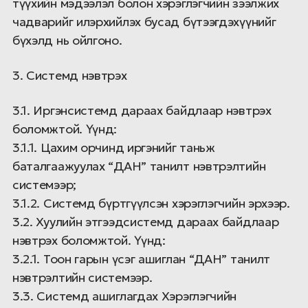
түүхийн мэдээлэл болон хэрэглэгчийн зээлжих
чадварийг илэрхийлэх бусад бүтээгдэхүүнийг
бүхэлд нь ойлгоно.
3. Системд нэвтрэх
3.1. Иргэнсистемд дараах байдлаар нэвтрэх
боломжтой. Үүнд:
3.1.1. Цахим орчинд иргэнийг таньж
баталгаажуулах “ДАН” танилт нэвтрэлтийн
системээр;
3.1.2. Системд бүртгүүлсэн хэрэглэгчийн эрхээр.
3.2. Хуулийн этгээдсистемд дараах байдлаар
нэвтрэх боломжтой. Үүнд:
3.2.1. Тоон гарын үсэг ашиглан “ДАН” танилт
нэвтрэлтийн системээр.
3.3. Системд ашиглагдах Хэрэглэгчийн