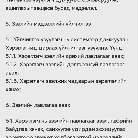
ашиглахыг зөвшөөрсөн бусад мэдээлэл.
5. Зээлийн мэдээллийн үйлчилгээ
5.1 Үйлчилгээ үзүүлэгч нь системээр дамжуулан
Хэрэглэгчид дараах үйлчилгээг үзүүлнэ. Үүнд:
5.1.1. Хэрэглэгч зээлийн ерөнхий лавлагааг авах;
5.1.2. Хэрэглэгч зээлийн дэлгэрэнгүй лавлагааг
авах;
5.1.3. Хэрэглэгч зээлжих чадварын зэрэглэлийг
хянах;
6. Зээлийн лавлагаа авах
6.1. Хэрэглэгч нь зээлийн лавлагааг зээл, төлбөрийн
байдлаа хянах, санхүүгээ удирдан зохицуулах
зорилгоор зөвхөн өөрт холбогдолтой мэдээллийг