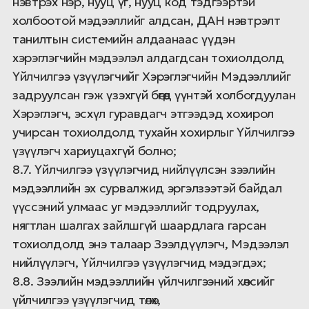
нэвтрэх нэр, нууц үг, нууц код тэдгээртэй
холбоотой мэдээллийг алдсан, ДАН нэвтрэлт
танилтын системийн алдаанаас үүдэн
хэрэглэгчийн мэдээлэл алдагдсан тохиолдолд
Үйлчилгээ үзүүлэгчийг Хэрэглэгчийн Мэдээллийг
задруулсан гэж үзэхгүй бөгөөд үүнтэй холбогдуулан
Хэрэглэгч, эсхүл гуравдагч этгээдэд хохирол
учирсан тохиолдолд тухайн хохирлыг Үйлчилгээ
үзүүлэгч хариуцахгүй болно;
8.7. Үйлчилгээ үзүүлэгчид нийлүүлсэн зээлийн
мэдээллийн эх сурвалжид эргэлзээтэй байдал
үүссэний улмаас уг мэдээллийг тодруулах,
нягтлан шалгах зайлшгүй шаардлага гарсан
тохиолдолд энэ талаар Зээлдүүлэгч, Мэдээлэл
нийлүүлэгч, Үйлчилгээ үзүүлэгчид мэдэгдэх;
8.8. Зээлийн мэдээллийн үйлчилгээний хөлсийг
үйлчилгээ үзүүлэгчид төлөх,