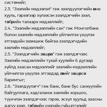
системийг;
2.3. "Зээлийн мэдээлэл" гэж зээлдүүлэгчийн өмнө
хууль, гэрээгээр хүлээсэн зээлдэгчийн зээл,
төлбөрийн талаарх мэдээллийг;
2.4. "Зээлийн мэдээллийн сан" гэж Монголбанк
болон зээлийн мэдээллийн үйлчилгээ үзүүлэх
этгээдийн эзэмшиж байгаа зээлдэгчдийн
зээлийн мэдээллийг;
2.5. "Зээлдэгчийн зөвшөөрөл" гэж зээлдэгчээс
Зээлийн мэдээллийн тухай хуулийн 6 дугаар
зүйлд заасан мэдээллийг зээлийн мэдээллийн
үйлчилгээ үзүүлэх этгээдэд өгөхийг зөвшөөрсөн
баримтыг;
2.6. "Зээлдүүлэгч" гэж банк, банк бус санхүүгийн
байгууллага, хадгаламж зээлийн хоршоо,
түүнчлэн зээлдэгчээс гэрээ, эсхүл хуульд заасны
дагуу зээл, төлбөрийн үүргийн гүйцэтгэлийг