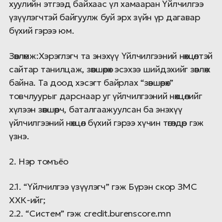
хуулийн этгээд байхаас үл хамааран Үйлчилгээ
үзүүлэгчтэй байгуулж буй эрх зүйн үр дагавар
бүхий гэрээ юм.
Зөвлөмж:Хэрэглэгч та энэхүү Үйлчилгээний нөхцөлтэй
сайтар танилцаж, зөвшөөрөх эсэхээ шийдэхийг зөвлөж
байна. Та доод хэсэгт байрлах “зөвшөөрөх”
товчлуурыг дарснаар уг үйлчилгээний нөхцөлийг
хүлээн зөвшөөрч, баталгаажуулсан ба энэхүү
үйлчилгээний нөхцөл бүхий гэрээ хүчин төгөлдөр гэж
үзнэ.
2. Нэр томъёо
2.1. “Үйлчилгээ үзүүлэгч” гэж Бүрэн скор ЗМС
ХХК-ийг;
2.2. “Систем” гэж credit.burenscore.mn