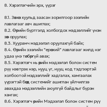
8. Хэрэглэгчийн эрх, үүрэг
8.1. Зөвхөн хуульд заасан зорилгоор зээлийн
лавлагааг авч ашиглах;
8.2. Өөрийн бүртгэлд холбогдох мэдээллийг үнэн
зөв оруулах;
8.3. Хуурамч мэдээлэл оруулахгүй байх;
8.4. Өөрийн зээлийн “ерөнхий” лавлагааг жилд нэг
удаа үнэ төлбөргүй авах;
8.5. Хэрэглэгч нь өөрийн мэдээлэл болон систем
рүү нэвтрэх нэр, нууц үг, нууц код тэдгээртэй
холбоотой мэдээллийг хадгалах, хамгаалах
үүрэгтэй бөгөөд системийг ашиглан үйлчилгээ
авахдаа мэдээллийн аюулгүй байдлыг бүрэн
хангах;
8.6. Хэрэглэгч өөрийн Мэдээлэл болон систем рүү