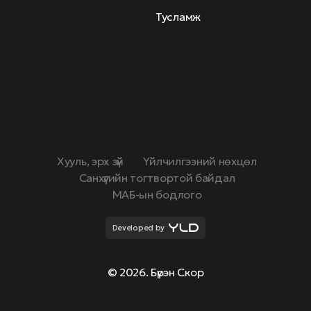
Тусламж
Хууль, эрх зүй
Үйлчилгээний нөхцөл
Санхүүгийн тогтвортой байдал
МАБ-ын бодлого
Developed by
© 2026. Бүрэн Скор