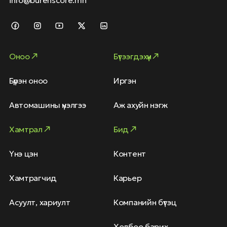
Оноо
Бүтээгдэхүүн
Бүрэн оноо
Иргэн
Автомашины үнэлгээ
Аж ахуйн нэгж
Хамтрал
Бид
Үнэ цэн
Контент
Хамтрагчид
Карьер
Асуулт, хариулт
Компанийн бүтэц
Холбоо барих