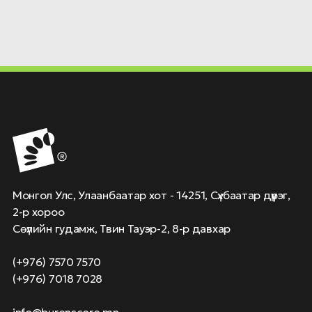
Монгол Улс, Улаанбаатар хот - 14251, Сүхбаатар дүүрэг,
2-р хороо
Сөүлийн гудамж, Твин Тауэр-2, 8-р давхар
(+976) 7570 7570
(+976) 7018 7028
info@burenscore.mn