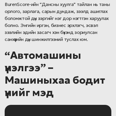
BurenScore-ийн “Дансны хуулга” тайлан нь таны
орлого, зарлага, сарын дундаж, зээлд ашиглах
боломжтой дүн зэргийг нэг дор нэгтгэн харуулах
болно. Энгийн иргэн, бизнес эрхлэгч, эсвэл
зээлийн эдийн засагч хэн бүхэнд зориулсан
санхүүгийн дүн шинжилгээний туслах юм.
“Автомашины
үнэлгээ” –
Машиныхаа бодит
үнийг мэд