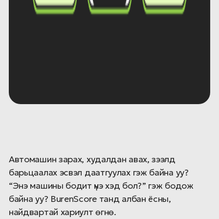
Автомашин зарах, худалдан авах, зээлд
барьцаалах эсвэл даатгуулах гэж байна уу?
“Энэ машины бодит үнэ хэд бол?” гэж бодож
байна уу? BurenScore танд албан ёсны,
найдвартай хариулт өгнө.