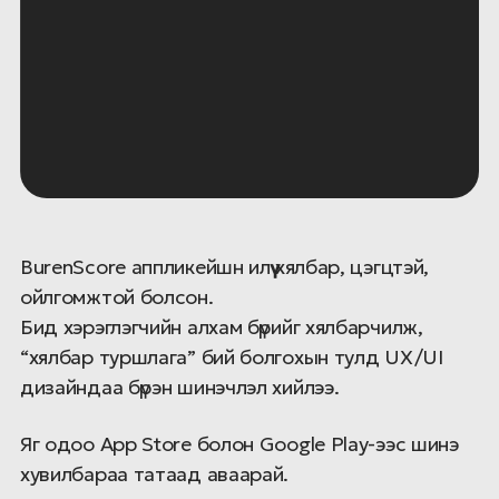
BurenScore аппликейшн илүү
хялбар, цэгцтэй,
ойлгомжтой болсон.
Бид хэрэглэгчийн алхам бүрийг хялбарчилж,
“хялбар туршлага” бий болгохын тулд UX/UI
дизайндаа бүрэн шинэчлэл хийлээ.
Яг одоо App Store болон Google Play-ээс шинэ
хувилбараа татаад аваарай.