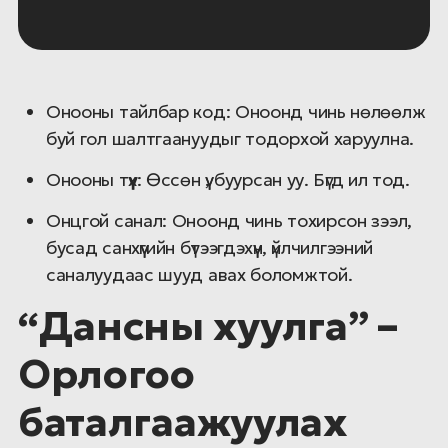
Онооны тайлбар код: Оноонд чинь нөлөөлж
буй гол шалтгаануудыг тодорхой харуулна.
Онооны түүх: Өссөн үү, буурсан уу. Бүгд ил тод.
Онцгой санал: Оноонд чинь тохирсон зээл,
бусад санхүүгийн бүтээгдэхүүн, үйлчилгээний
саналуудаас шууд авах боломжтой.
“Дансны хуулга” –
Орлогоо
баталгаажуулах