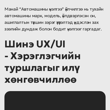
Манай “Автомашины үнэлгээ” үйлчилгээ нь тухайн
автомашины марк, модель, үйлдвэрлэсэн он,
ашиглалтын түвшин зэрэг үзүүлэлтэд үндэслэн зах
зээлийн дундаж болон бодит үнэлгээг гаргадаг.
Шинэ UX/UI
- Хэрэглэгчийн
туршлагыг илүү
хөнгөвчиллөө