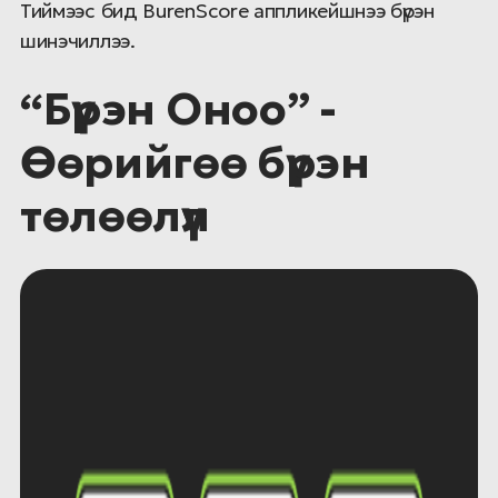
Тиймээс бид BurenScore аппликейшнээ бүрэн
шинэчиллээ.
“Бүрэн Оноо” -
Өөрийгөө бүрэн
төлөөлүүл