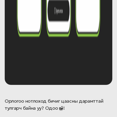
Орлогоо нотлоход бичиг цаасны дарамттай
тулгарч байна уу? Одоо үгүй!