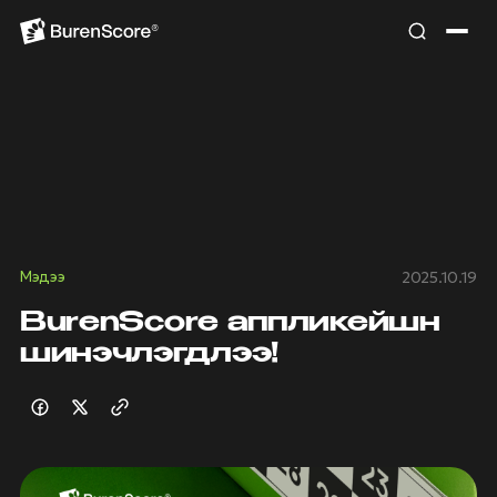
Мэдээ
2025.10.19
BurenScore аппликейшн
шинэчлэгдлээ!