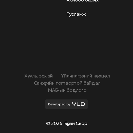
Тусламж
Хууль, эрх зүй
Үйлчилгээний нөхцөл
Санхүүгийн тогтвортой байдал
МАБ-ын бодлого
Developed by
© 2026. Бүрэн Скор