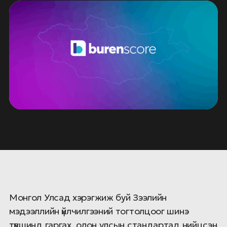
Монгол Улсад хэрэгжиж буй Зээлийн
мэдээллийн үйлчилгээний тогтолцоог шинэ
түвшинд гаргах, олон улсын стандартад нийцсэн