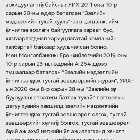
зохицуулалтгүй байсныг УИХ 2011 оны 10-р
сарын 20-ны өдөр баталсан “Зээлийн
мэдээллийн тухай хууль”-аар цэгцэлж, ийм
үйлчилгээ эрхлэгч байгууллага хараат бус,
хязгаарлагдмал хариуцлагатай компанийн
хэлбэртэй байхаар хуульчилсан болно.
Мөн Монголбанкны Ерөнхийлөгчийн 2019 оны
10-р сарын 23-ны өдрийн А-264 дүгээр
тушаалаар баталсан “Зээлийн мэдээллийн
үйлчилгээ үзүүлэх тусгай зөвшөөрлийн журам”, УИХ-
ын 2020 оны 8-р сарын 28-ны “Зээлийн хүүг
бууруулах стратеги батлах тухай” тогтоолын
дагуу хувийн хэвшилд зээлийн мэдээллийн
үйлчилгээ үзүүлэх тусгай зөвшөөрөл олгох, тусгай
зөвшөөрлийг хүчингүй болгох, тусгай зөвшөөрөл
бүхий аж ахуй нэгжийн үйл ажиллагаанд хяналт
тавих харилцааг нарийвчлан зохицуулсан.