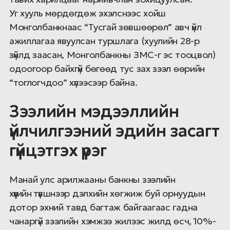
Уг хууль мөрдөгдөж эхэлснээс хойш
Монголбанкнаас “Тусгай зөвшөөрөл” авч үйл
ажиллагаа явуулсан туршлага (хуулийн 28-р
зүйлд заасан, Монголбанкны ЗМС-г эс тооцвол)
одоогоор байхгүй бөгөөд тус зах зээл ѳѳрийн
“тоглогчдоо” хүлээсээр байна.
Зээлийн мэдээллийн
үйлчилгээний эдийн засагт
гүйцэтгэх үүрэг
Манай улс арилжааны банкны зээлийн
хүүгийн түвшнээр дэлхийн хөгжиж буй орнуудын
дотор эхний тавд багтаж байгаагаас гадна
чанаргүй зээлийн хэмжээ жилээс жилд өсч, 10%-