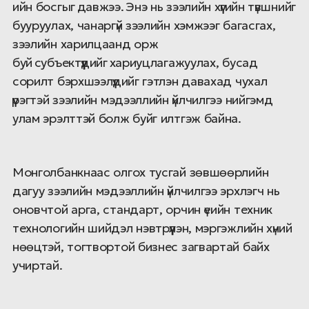
ийн босгыг давжээ. Энэ нь зээлийн хүүгийн түвшнийг
бууруулах, чанаргүй зээлийн хэмжээг багасгах,
зээлийн харилцаанд орж
буй субъектүүдийг хариуцлагажуулах, бусад
сорилт бэрхшээлүүдийг гэтлэн давахад чухал
үүрэгтэй зээлийн мэдээллийн үйлчилгээ нийгэмд
улам эрэлттэй болж буйг илтгэж байна.
Монголбанкнаас олгох тусгай зөвшөөрлийн
дагуу зээлийн мэдээллийн үйлчилгээ эрхлэгч нь
оновчтой арга, стандарт, орчин үеийн техник
технологийн шийдэл нэвтрүүлэн, мэргэжлийн хүний
нөөцтэй, тогтвортой бизнес загвартай байх
учиртай.