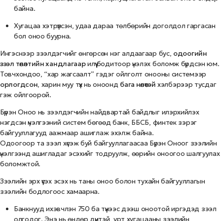
байна.
Хугацаа хэтрүүлсэн, удаа дараа төлбөрийн доголдол гаргасан
бол оноо буурна.
Ингэснээр зээлдэгчийг өнгөрсөн нэг алдаагаар бус,
одоогийн
зээл төлөлтийн хандлагаар
илүү бодитоор үнэлэх боломж бүрдсэн юм.
Товчхондоо, “хар жагсаалт” гэдэг ойлголт онооны системээр
орлогдсон
, харин муу түүх нь оноонд
бага нөлөөтэй
хэлбэрээр тусдаг
гэж ойлгоорой.
Бүрэн Оноо нь зээлдэгчийн найдвартай байдлыг илэрхийлэх
нэгдсэн үнэлгээний систем бөгөөд банк, ББСБ, финтек зэрэг
байгууллагууд аажмаар ашиглаж эхэлж байна.
Одоогоор та зээл хүсэж буй байгууллагаасаа Бүрэн Оноог зээлийн
үнэлгээнд ашигладаг эсэхийг тодруулж, өөрийн оноогоо шалгуулах
боломжтой.
Зээлийн эрх үүсэх эсэх нь таны оноо болон тухайн байгууллагын
зээлийн бодлогоос хамаарна.
Банкнууд ихэвчлэн 750 ба түүнээс дээш оноотой иргэдэд зээл
олгодог. Энэ нь өндөр дүнтэй, урт хугацааны зээлийн