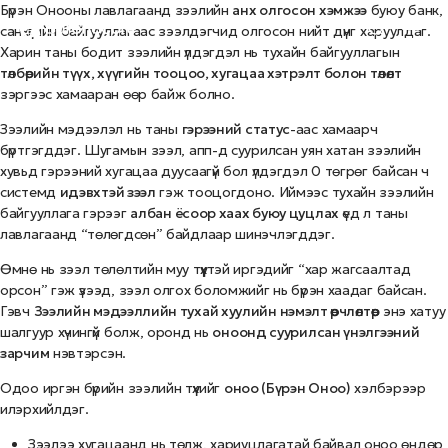
Бүрэн Онооны лавлагаанд зээлийн
анх олгосон хэмжээ
буюу банк,
санхүүгийн байгууллагаас зээлдэгчид олгосон нийт дүнг харуулдаг.
Харин таны бодит зээлийн үлдэгдэл нь тухайн байгууллагын
төлбөрийн түүх, хүүгийн тооцоо, хугацаа хэтрэлт болон төлөлт
зэргээс хамааран өөр байж болно.
Зээлийн мэдээлэл нь таны
гэрээний статус
-аас хамаарч
бүртгэгддэг. Шугамын зээл, апп-д суурилсан уян хатан зээлийн
хувьд гэрээний хугацаа дуусаагүй бол үлдэгдэл 0 төгрөг байсан ч
системд
идэвхтэй зээл
гэж тооцогдоно. Иймээс тухайн зээлийн
байгууллага гэрээг
албан ёсоор хаах буюу цуцлах
үед л таны
лавлагаанд “төлөгдсөн” байдлаар шинэчлэгддэг.
Өмнө нь зээл төлөлтийн муу түүхтэй иргэдийг “хар жагсаалтад
орсон” гэж үзээд, зээл олгох боломжийг нь бүрэн хаадаг байсан.
Гэвч
Зээлийн мэдээллийн тухай хуулийн нэмэлт өөрчлөлтөөр
энэ хатуу
шалгуур хүчингүй болж, оронд нь
оноонд суурилсан үнэлгээний
зарчим
нэвтэрсэн.
Одоо иргэн бүрийн зээлийн түүхийг
оноо (Бүрэн Оноо)
хэлбэрээр
илэрхийлдэг.
Зээлээ хугацаанд нь төлж, хариуцлагатай байвал оноо өндөр