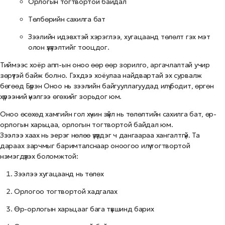
Орлогын тогтвортой байдал
Төлбөрийн сахилга бат
Зээлийн идэвхтэй хэрэглээ, хугацаанд төлөлт гэх мэт
олон үзүүлэлтийг тооцдог.
Тиймээс хоёр апп-ын оноо өөр өөр зорилго, аргачлалтай учир
зөрүүтэй байж болно. Гэхдээ хоёулаа найдвартай эх сурвалж
бөгөөд Бүрэн Оноо нь зээлийн байгууллагуудад илүү бодит, өргөн
хүрээний үнэлгээ өгөхийг зорьдог юм.
Оноо өсөхөд хамгийн гол хүчин зүйл нь төлөлтийн сахилга бат, өр-
орлогын харьцаа, орлогын тогтвортой байдал юм.
Зээлээ хаах нь эерэг нөлөө үзүүлдэг ч дангаараа хангалтгүй. Та
дараах зарчмыг баримталснаар оноогоо илүү тогтвортой
нэмэгдүүлэх боломжтой:
Зээлээ хугацаанд нь төлөх
Орлогоо тогтвортой хадгалах
Өр-орлогын харьцааг бага түвшинд барих