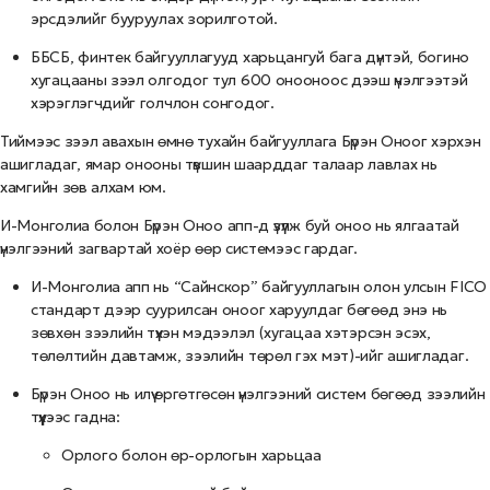
эрсдэлийг бууруулах зорилготой.
ББСБ, финтек байгууллагууд харьцангуй бага дүнтэй, богино
хугацааны зээл олгодог тул 600 онооноос дээш үнэлгээтэй
хэрэглэгчдийг голчлон сонгодог.
Тиймээс зээл авахын өмнө тухайн байгууллага Бүрэн Оноог хэрхэн
ашигладаг, ямар онооны түвшин шаарддаг талаар лавлах нь
хамгийн зөв алхам юм.
И-Монголиа болон Бүрэн Оноо апп-д үзүүлж буй оноо нь ялгаатай
үнэлгээний загвартай хоёр өөр системээс гардаг.
И-Монголиа апп нь “Сайнскор” байгууллагын олон улсын FICO
стандарт дээр суурилсан оноог харуулдаг бөгөөд энэ нь
зөвхөн зээлийн түүхэн мэдээлэл (хугацаа хэтэрсэн эсэх,
төлөлтийн давтамж, зээлийн төрөл гэх мэт)-ийг ашигладаг.
Бүрэн Оноо нь илүү өргөтгөсөн үнэлгээний систем бөгөөд зээлийн
түүхээс гадна:
Орлого болон өр-орлогын харьцаа