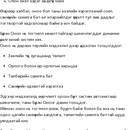
Олон зээл зэрэг авахгүй байх
Өөрөөр хэлбэл, оноо бол таны зээлийн хэрэглээний соёл,
санхүүгийн сахилга бат-ыг илэрхийлдэг үзүүлэлт тул зөв дадлыг
тогтвортой хадгалснаар байнга өсч байдаг.
Бүрэн Оноо нь тогтмол хяналттайгаар шинэчлэгддэг динамик
үнэлгээний систем юм.
Оноо нь дараах төрлийн мэдээлэл дээр үндэслэн тооцогддог:
Зээлийн түүх, хугацаанд төлөлт
Орлого болон өр-орлогын харьцаа
Төлбөрийн сахилга бат
Санхүүгийн идэвхтэй хэрэглээ
Эдгээр мэдээлэлд өөрчлөлт орсон бүрт систем автоматаар
шинэчилж, таны Бүрэн Оноог дахин тооцдог.
Иймээс оноо нь тогтмол өсөж, буурч байж болох ба энэ нь таны
одоо цагийн санхүүгийн хандлага, төлөлтийн сахилга баттай шууд
уялдаатай юм.