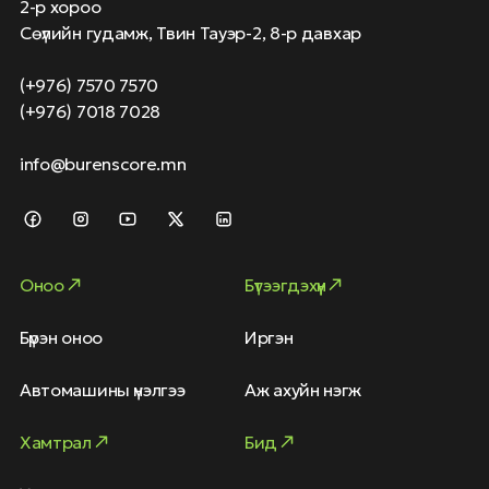
2-р хороо
Сөүлийн гудамж, Твин Тауэр-2, 8-р давхар
(+976) 7570 7570
(+976) 7018 7028
info@burenscore.mn
Оноо
Бүтээгдэхүүн
Бүрэн оноо
Иргэн
Автомашины үнэлгээ
Аж ахуйн нэгж
Хамтрал
Бид