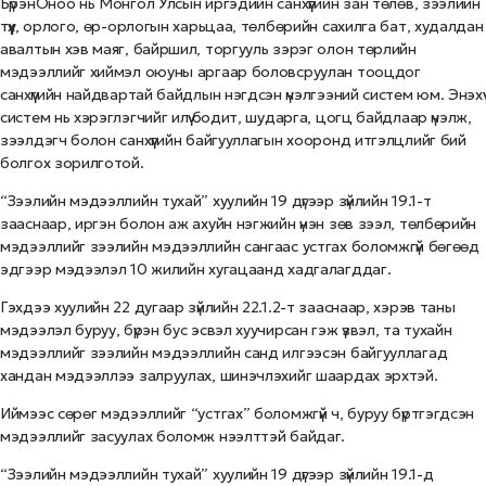
БүрэнОноо нь Монгол Улсын иргэдийн санхүүгийн зан төлөв, зээлийн
түүх, орлого, өр-орлогын харьцаа, төлбөрийн сахилга бат, худалдан
авалтын хэв маяг, байршил, торгууль зэрэг олон төрлийн
мэдээллийг хиймэл оюуны аргаар боловсруулан тооцдог
санхүүгийн найдвартай байдлын нэгдсэн үнэлгээний систем юм. Энэхүү
систем нь хэрэглэгчийг илүү бодит, шударга, цогц байдлаар үнэлж,
зээлдэгч болон санхүүгийн байгууллагын хооронд итгэлцлийг бий
болгох зорилготой.
“Зээлийн мэдээллийн тухай” хуулийн 19 дүгээр зүйлийн 19.1-т
зааснаар, иргэн болон аж ахуйн нэгжийн үнэн зөв зээл, төлбөрийн
мэдээллийг зээлийн мэдээллийн сангаас устгах боломжгүй бөгөөд
эдгээр мэдээлэл 10 жилийн хугацаанд хадгалагддаг.
Гэхдээ хуулийн 22 дугаар зүйлийн 22.1.2-т зааснаар, хэрэв таны
мэдээлэл буруу, бүрэн бус эсвэл хуучирсан гэж үзвэл, та тухайн
мэдээллийг зээлийн мэдээллийн санд илгээсэн байгууллагад
хандан мэдээллээ залруулах, шинэчлэхийг шаардах эрхтэй.
Иймээс сөрөг мэдээллийг “устгах” боломжгүй ч, буруу бүртгэгдсэн
мэдээллийг засуулах боломж нээлттэй байдаг.
“Зээлийн мэдээллийн тухай” хуулийн 19 дүгээр зүйлийн 19.1-д