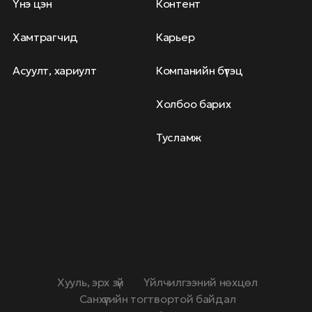
Үнэ цэн
Контент
Хамтрагчид
Карьер
Асуулт, хариулт
Компанийн бүтэц
Холбоо барих
Тусламж
Хууль, эрх зүй
Үйлчилгээний нөхцөл
Санхүүгийн тогтвортой байдал