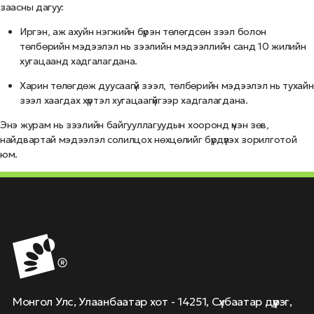
заасны дагуу:
Иргэн, аж ахуйн нэгжийн бүрэн төлөгдсөн зээл болон
төлбөрийн мэдээлэл нь зээлийн мэдээллийн санд 10 жилийн
хугацаанд хадгалагдана.
Харин төлөгдөж дуусаагүй зээл, төлбөрийн мэдээлэл нь тухайн
зээл хаагдах хүртэл хугацаагүйгээр хадгалагдана.
Энэ журам нь зээлийн байгууллагуудын хооронд үнэн зөв,
найдвартай мэдээлэл солилцох нөхцөлийг бүрдүүлэх зорилготой
юм.
Монгол Улс, Улаанбаатар хот - 14251, Сүхбаатар дүүрэг,