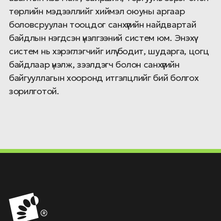
төрлийн мэдээллийг хиймэл оюуны аргаар
боловсруулан тооцдог санхүүгийн найдвартай
байдлын нэгдсэн үнэлгээний систем юм. Энэхүү
систем нь хэрэглэгчийг илүү бодит, шударга, цогц
байдлаар үнэлж, зээлдэгч болон санхүүгийн
байгууллагын хооронд итгэлцлийг бий болгох
зорилготой.