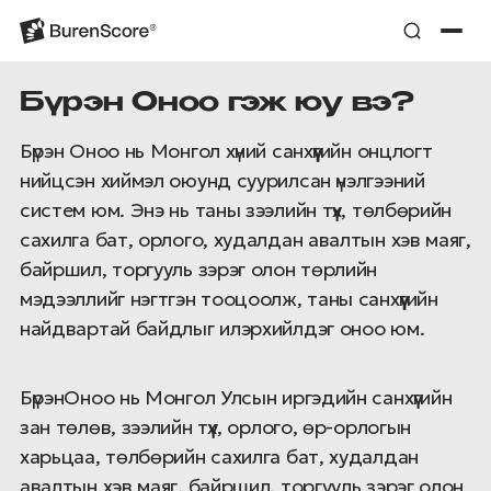
Бүрэн Оноо гэж юу вэ?
Бүрэн Оноо нь Монгол хүний санхүүгийн онцлогт
нийцсэн хиймэл оюунд суурилсан үнэлгээний
систем юм. Энэ нь таны зээлийн түүх, төлбөрийн
сахилга бат, орлого, худалдан авалтын хэв маяг,
байршил, торгууль зэрэг олон төрлийн
мэдээллийг нэгтгэн тооцоолж, таны санхүүгийн
найдвартай байдлыг илэрхийлдэг оноо юм.
БүрэнОноо нь Монгол Улсын иргэдийн санхүүгийн
зан төлөв, зээлийн түүх, орлого, өр-орлогын
харьцаа, төлбөрийн сахилга бат, худалдан
авалтын хэв маяг, байршил, торгууль зэрэг олон