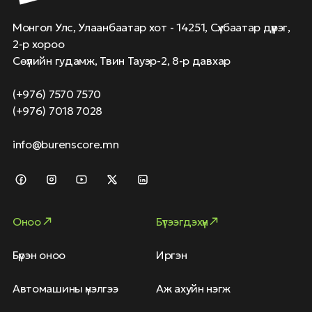
Монгол Улс, Улаанбаатар хот - 14251, Сүхбаатар дүүрэг,
2-р хороо
Сөүлийн гудамж, Твин Тауэр-2, 8-р давхар
(+976) 7570 7570
(+976) 7018 7028
info@burenscore.mn
Оноо
Бүтээгдэхүүн
Бүрэн оноо
Иргэн
Автомашины үнэлгээ
Аж ахуйн нэгж