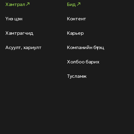
Хамтрал
Бид
Үнэ цэн
Контент
Хамтрагчид
Карьер
Асуулт, хариулт
Компанийн бүтэц
Холбоо барих
Тусламж