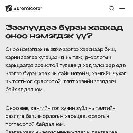
Зээлүүдээ бүрэн хаахад
оноо нэмэгдэх үү?
Оноо нэмэгдэх нь зөвхөн зээлээ хааснаар биш,
харин зээлээ хугацаанд нь төлж, өр-орлогын
харьцаагаа зохистой түвшинд хадгалснаар өсдөг.
Зээлээ бүрэн хаах нь сайн нөлөөтэй ч, хамгийн чухал
нь тогтмол орлоготой, төлөлт хэвийн зээлдэгч
байх явдал юм.
Оноо өсөхөд хамгийн гол хүчин зүйл нь төлөлтийн
сахилга бат, өр-орлогын харьцаа, орлогын
тогтвортой байдал юм.
Зээлээ хаах нь эерэг нөлөө үзүүлдэг ч дангаараа