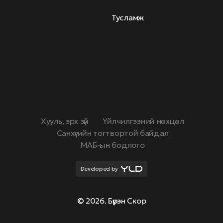
Тусламж
Хууль, эрх зүй
Үйлчилгээний нөхцөл
Санхүүгийн тогтвортой байдал
МАБ-ын бодлого
Developed by
© 2026. Бүрэн Скор