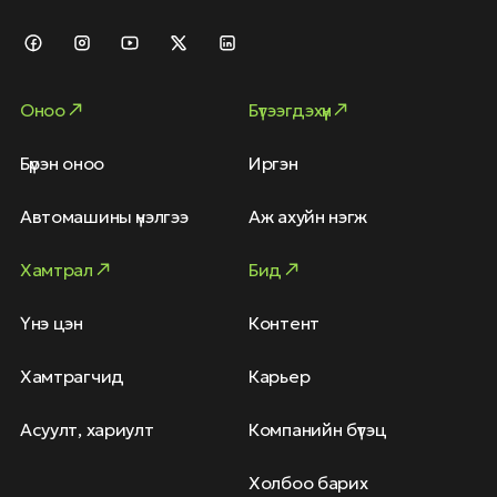
Оноо
Бүтээгдэхүүн
Бүрэн оноо
Иргэн
Автомашины үнэлгээ
Аж ахуйн нэгж
Хамтрал
Бид
Үнэ цэн
Контент
Хамтрагчид
Карьер
Асуулт, хариулт
Компанийн бүтэц
Холбоо барих