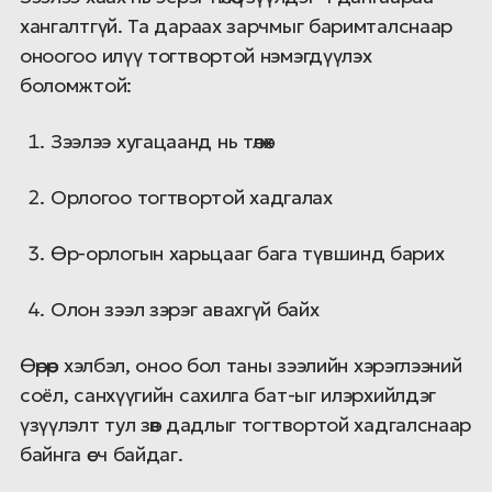
хангалтгүй. Та дараах зарчмыг баримталснаар
оноогоо илүү тогтвортой нэмэгдүүлэх
боломжтой:
Зээлээ хугацаанд нь төлөх
Орлогоо тогтвортой хадгалах
Өр-орлогын харьцааг бага түвшинд барих
Олон зээл зэрэг авахгүй байх
Өөрөөр хэлбэл, оноо бол таны зээлийн хэрэглээний
соёл, санхүүгийн сахилга бат-ыг илэрхийлдэг
үзүүлэлт тул зөв дадлыг тогтвортой хадгалснаар
байнга өсч байдаг.