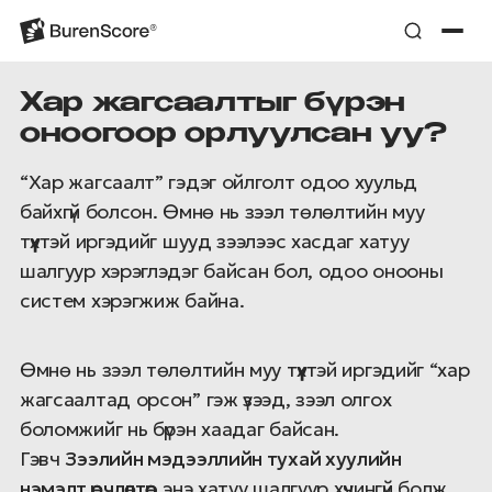
Хар жагсаалтыг бүрэн
оноогоор орлуулсан уу?
“Хар жагсаалт” гэдэг ойлголт одоо хуульд
байхгүй болсон. Өмнө нь зээл төлөлтийн муу
түүхтэй иргэдийг шууд зээлээс хасдаг хатуу
шалгуур хэрэглэдэг байсан бол, одоо онооны
систем хэрэгжиж байна.
Өмнө нь зээл төлөлтийн муу түүхтэй иргэдийг “хар
жагсаалтад орсон” гэж үзээд, зээл олгох
боломжийг нь бүрэн хаадаг байсан.
Гэвч
Зээлийн мэдээллийн тухай хуулийн
нэмэлт өөрчлөлтөөр
энэ хатуу шалгуур хүчингүй болж,