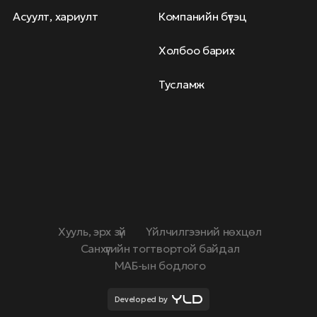
Асуулт, хариулт
Компанийн бүтэц
Холбоо барих
Тусламж
Хууль, эрх зүй
Үйлчилгээний нөхцөл
Санхүүгийн тогтвортой байдал
МАБ-ын бодлого
Developed by