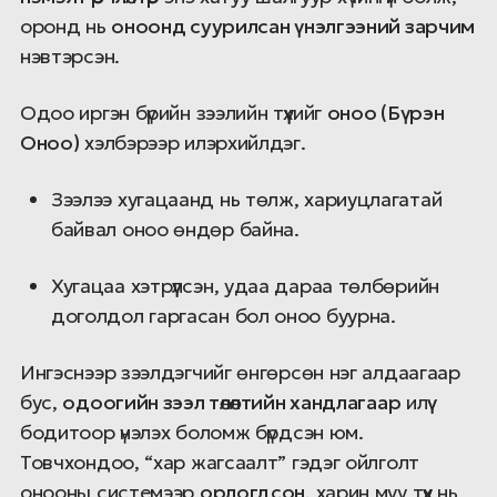
оронд нь
оноонд суурилсан үнэлгээний зарчим
нэвтэрсэн.
Одоо иргэн бүрийн зээлийн түүхийг
оноо (Бүрэн
Оноо)
хэлбэрээр илэрхийлдэг.
Зээлээ хугацаанд нь төлж, хариуцлагатай
байвал оноо өндөр байна.
Хугацаа хэтрүүлсэн, удаа дараа төлбөрийн
доголдол гаргасан бол оноо буурна.
Ингэснээр зээлдэгчийг өнгөрсөн нэг алдаагаар
бус,
одоогийн зээл төлөлтийн хандлагаар
илүү
бодитоор үнэлэх боломж бүрдсэн юм.
Товчхондоо, “хар жагсаалт” гэдэг ойлголт
онооны системээр
орлогдсон
, харин муу түүх нь