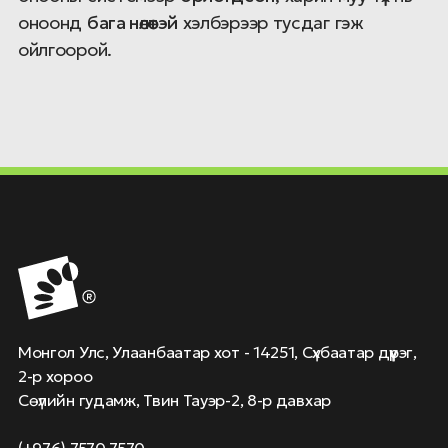
оноонд
бага нөлөөтэй
хэлбэрээр тусдаг гэж
ойлгоорой.
Монгол Улс, Улаанбаатар хот - 14251, Сүхбаатар дүүрэг,
2-р хороо
Сөүлийн гудамж, Твин Тауэр-2, 8-р давхар