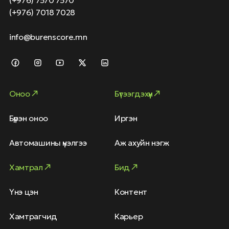
(+976) 7570 7570
(+976) 7018 7028
info@burenscore.mn
Оноо
Бүтээгдэхүүн
Бүрэн оноо
Иргэн
Автомашины үнэлгээ
Аж ахуйн нэгж
Хамтрал
Бид
Үнэ цэн
Контент
Хамтрагчид
Карьер