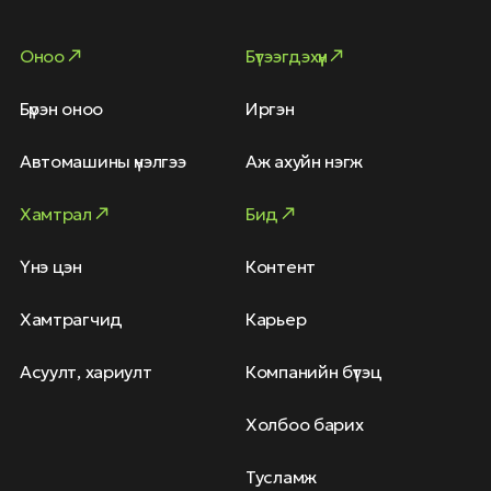
Оноо
Бүтээгдэхүүн
Бүрэн оноо
Иргэн
Автомашины үнэлгээ
Аж ахуйн нэгж
Хамтрал
Бид
Үнэ цэн
Контент
Хамтрагчид
Карьер
Асуулт, хариулт
Компанийн бүтэц
Холбоо барих
Тусламж