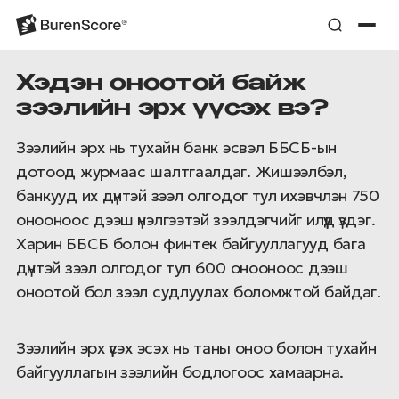
Хэдэн оноотой байж
зээлийн эрх үүсэх вэ?
Зээлийн эрх нь тухайн банк эсвэл ББСБ-ын
дотоод журмаас шалтгаалдаг. Жишээлбэл,
банкууд их дүнтэй зээл олгодог тул ихэвчлэн 750
онооноос дээш үнэлгээтэй зээлдэгчийг илүүд үздэг.
Харин ББСБ болон финтек байгууллагууд бага
дүнтэй зээл олгодог тул 600 онооноос дээш
оноотой бол зээл судлуулах боломжтой байдаг.
Зээлийн эрх үүсэх эсэх нь таны оноо болон тухайн
байгууллагын зээлийн бодлогоос хамаарна.