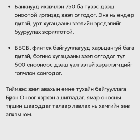
Банкнууд ихэвчлэн 750 ба түүнээс дээш
оноотой иргэдэд зээл олгодог. Энэ нь өндөр
дүнтэй, урт хугацааны зээлийн эрсдэлийг
бууруулах зорилготой.
ББСБ, финтек байгууллагууд харьцангуй бага
дүнтэй, богино хугацааны зээл олгодог тул
600 онооноос дээш үнэлгээтэй хэрэглэгчдийг
голчлон сонгодог.
Тиймээс зээл авахын өмнө тухайн байгууллага
Бүрэн Оноог хэрхэн ашигладаг, ямар онооны
түвшин шаарддаг талаар лавлах нь хамгийн зөв
алхам юм.