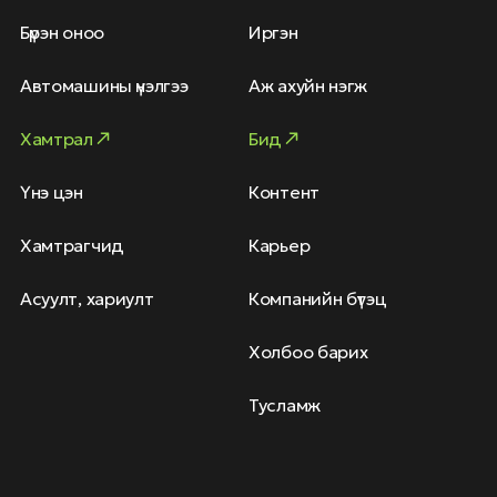
Бүрэн оноо
Иргэн
Автомашины үнэлгээ
Аж ахуйн нэгж
Хамтрал
Бид
Үнэ цэн
Контент
Хамтрагчид
Карьер
Асуулт, хариулт
Компанийн бүтэц
Холбоо барих
Тусламж