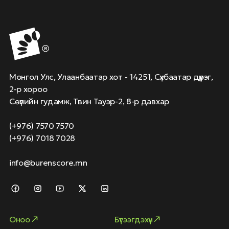
Монгол Улс, Улаанбаатар хот - 14251, Сүхбаатар дүүрэг,
2-р хороо
Сөүлийн гудамж, Твин Тауэр-2, 8-р давхар
(+976) 7570 7570
(+976) 7018 7028
info@burenscore.mn
Оноо
Бүтээгдэхүүн