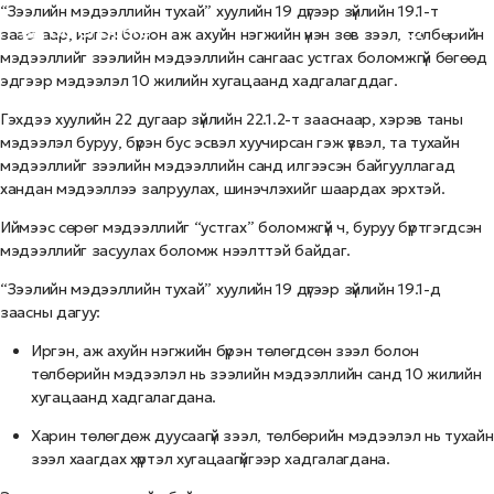
“Зээлийн мэдээллийн тухай” хуулийн 19 дүгээр зүйлийн 19.1-т
зааснаар, иргэн болон аж ахуйн нэгжийн үнэн зөв зээл, төлбөрийн
мэдээллийг зээлийн мэдээллийн сангаас устгах боломжгүй бөгөөд
эдгээр мэдээлэл 10 жилийн хугацаанд хадгалагддаг.
Гэхдээ хуулийн 22 дугаар зүйлийн 22.1.2-т зааснаар, хэрэв таны
мэдээлэл буруу, бүрэн бус эсвэл хуучирсан гэж үзвэл, та тухайн
мэдээллийг зээлийн мэдээллийн санд илгээсэн байгууллагад
хандан мэдээллээ залруулах, шинэчлэхийг шаардах эрхтэй.
Иймээс сөрөг мэдээллийг “устгах” боломжгүй ч, буруу бүртгэгдсэн
мэдээллийг засуулах боломж нээлттэй байдаг.
“Зээлийн мэдээллийн тухай” хуулийн 19 дүгээр зүйлийн 19.1-д
заасны дагуу:
Иргэн, аж ахуйн нэгжийн бүрэн төлөгдсөн зээл болон
төлбөрийн мэдээлэл нь зээлийн мэдээллийн санд 10 жилийн
хугацаанд хадгалагдана.
Харин төлөгдөж дуусаагүй зээл, төлбөрийн мэдээлэл нь тухайн
зээл хаагдах хүртэл хугацаагүйгээр хадгалагдана.