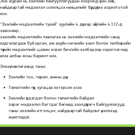
Энэ журам нь зээлийн байгууллагуудын хооронд үнэн зөв,
найдвартай мэдээлэл солилцох нөхцөлийг бүрдүүлэх зорилготой
юм.
“Зээлийн мэдээллийн тухай” хуулийн 4 дүгээр зүйлийн 4.1.12-д
зааснаар,
зээлийн мэдээллийн лавлагаа нь зээлийн мэдээллийн санд
хадгалагдаж буй иргэн, аж ахуйн нэгжийн зээл болон төлбөрийн
түүхийн мэдээллийг цахим эсвэл бичгийн хэлбэрээр хэрэглэгчид
өгөх албан ёсны баримт юм.
Энэхүү лавлагаанд таны:
Зээлийн тоо, төрөл, анхны дүн
Төлөлтийн түүх, хугацаа хэтэрсэн эсэх
Зээлийн үлдэгдэл болон төлөлтийн байдал
зэрэг мэдээлэл багтдаг бөгөөд зээлдүүлэгч байгууллагууд
таны зээлийн итгэлцэл, найдвартай байдлыг үнэлэхэд
ашигладаг.